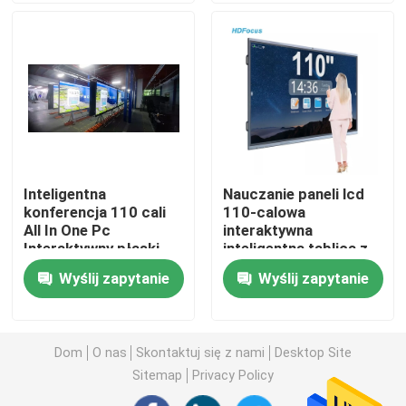
Wycieczka po fabryce
Kontrola jakości
Skontaktuj się z nami
Inteligentna
Nauczanie paneli lcd
konferencja 110 cali
110-calowa
Poprosić o wycenę
All In One Pc
interaktywna
Interaktywny płaski
inteligentna tablica z
panel do edukacji
certyfikatem ROHS
Wyślij zapytanie
Wyślij zapytanie
Interaktywne tablice inteligentne
55-calowa inteligentna tablica
Dom
O nas
Skontaktuj się z nami
Desktop Site
Sitemap
Privacy Policy
65-calowa inteligentna tablica