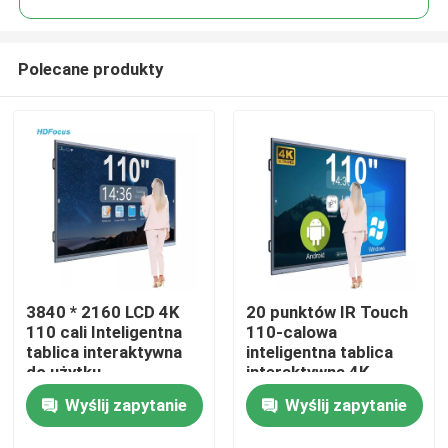
Polecane produkty
3840 * 2160 LCD 4K
20 punktów IR Touch
Dom
110 cali Inteligentna
110-calowa
tablica interaktywna
inteligentna tablica
do użytku
interaktywna 4K
Produkty
edukacyjnego
Wyślij zapytanie
Wyślij zapytanie
O nas