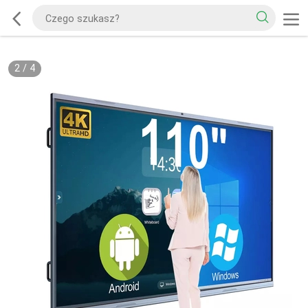
2
/
4