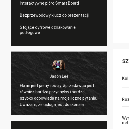
Interaktywne pióro Smart Board
Bezprzewodowy klucz do prezentacji
Stojące cyfrowe oznakowanie
podłogowe
SZ
Jason Lee
wael ha
Kol
i ostry. Sprzedawca jest
świetna jakość... świetna obsługa..
rzychylny i bardzo
świetne wsparcie... zadowolony z
 na moje liczne pytania.
produktu... czekam na przedmowę
Roz
a jest doskonała i
dalszej współpracy
ie.
Wym
net