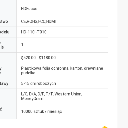
HDFocus
ctwo
CE,ROHS,FCC,HDMI
odelu
HD-110I-T010
e
1
ie
$520.00 - $1180.00
y
Plastikowa folia ochronna, karton, drewniane
a
pudełko
tawy
5-15 dni roboczych
L/C, D/A, D/P, T/T, Western Union,
MoneyGram
ć
10000 sztuk / miesiąc