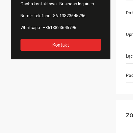
Osoba kontaktowa :
Business Inquiries
Dot
Numer telefonu :
86-13823645796
Whatsapp :
+8613823645796
Op
Kontakt
Łąc
Pod
ZO