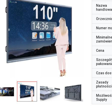
Nazwa
handlowa
Orzeczni
Numer m
Minimaln
zamówien
Cena
Szczegół
pakowani
Czas dos
Zasady
płatności
Możliwoś
Supply