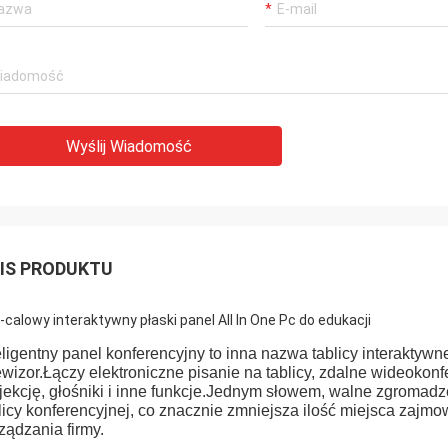
Wyślij Wiadomość
IS PRODUKTU
-calowy interaktywny płaski panel All In One Pc do edukacji
eligentny panel konferencyjny to inna nazwa tablicy interaktywn
ewizor.Łączy elektroniczne pisanie na tablicy, zdalne wideoko
jekcję, głośniki i inne funkcje.Jednym słowem, walne zgromad
licy konferencyjnej, co znacznie zmniejsza ilość miejsca zajm
ządzania firmy.