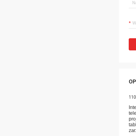
OP
110
Int
tel
pro
tab
zar