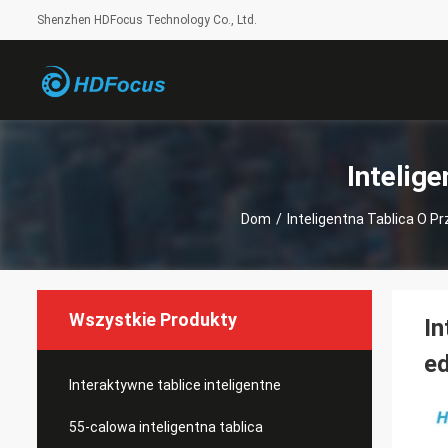
Shenzhen HDFocus Technology Co., Ltd.
Intelig
Dom
/
Inteligentna Tablica O Pr
Wszystkie Produkty
In
ed
Interaktywne tablice inteligentne
55-calowa inteligentna tablica