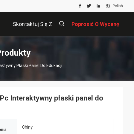
Polish
Skontaktuj Się Z
Poprosić O Wycenę
Nami
描
Produkty
raktywny Płaski Panel Do Edukacji
述
e Pc Interaktywny płaski panel do
Chiny
nia