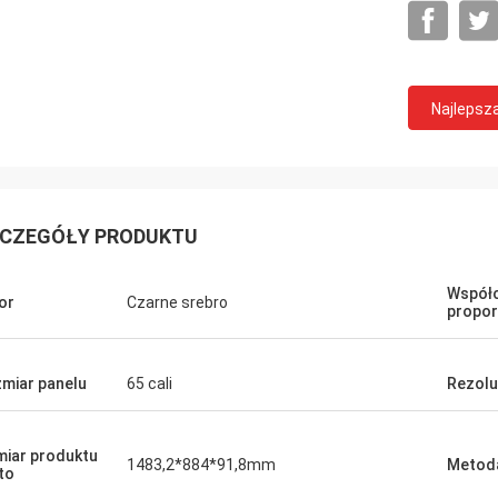
Najlepsz
CZEGÓŁY PRODUKTU
Współc
or
Czarne srebro
propor
.
 do
miar panelu
65 cali
Rezolu
iar produktu
1483,2*884*91,8mm
Metoda
to