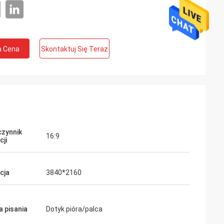
a Cena
Skontaktuj Się Teraz
zynnik
16:9
cji
cja
3840*2160
 pisania
Dotyk pióra/palca