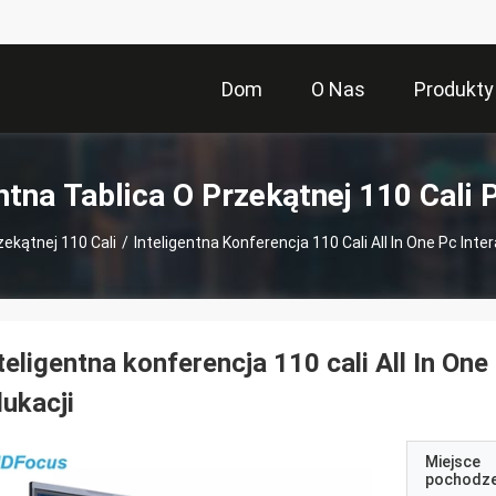
Dom
O Nas
Produkty
entna Tablica O Przekątnej 110 Cali 
zekątnej 110 Cali
/
Inteligentna Konferencja 110 Cali All In One Pc Inte
teligentna konferencja 110 cali All In On
ukacji
Miejsce
pochodze