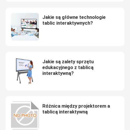
Wycieczka po fabryce
Jakie są główne technologie
tablic interaktywnych?
Kontrola jakości
Skontaktuj się z nami
Jakie są zalety sprzętu
edukacyjnego z tablicą
Poprosić o wycenę
interaktywną?
Interaktywne tablice inteligentne
Różnica między projektorem a
55-calowa inteligentna tablica
tablicą interaktywną
65-calowa inteligentna tablica