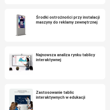
75-calowa inteligentna tablica
Środki ostrożności przy instalacji
maszyny do reklamy zewnętrznej
85-calowa inteligentna tablica
86-calowa inteligentna tablica
Najnowsza analiza rynku tablicy
98-calowy interaktywny wyświetlacz
interaktywnej
100-calowa inteligentna tablica
105-calowa inteligentna tablica
Zastosowanie tablic
interaktywnych w edukacji
Inteligentna tablica o przekątnej 110 cali