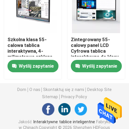
75-calowa inteligentna tablica
85-calowa inteligentna tablica
Szkolna klasa 55-
Zintegrowany 55-
calowa tablica
calowy panel LCD
interaktywna, 4-
Cyfrowa tablica
86-calowa inteligentna tablica
milimetrowa szklana
interaktywna do klasy
inteligentna tablica
Wyślij zapytanie
Wyślij zapytanie
cyfrowa
98-calowy interaktywny wyświetlacz
100-calowa inteligentna tablica
Dom
O nas
Skontaktuj się z nami
Desktop Site
Sitemap
Privacy Policy
105-calowa inteligentna tablica
Jakość
Interaktywne tablice inteligentne
Fabryka
Inteligentna tablica o przekątnej 110 cali
w Chinach.Copyright © 2026 Shenzhen HDFocus