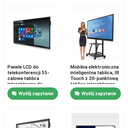
Wycieczka po fabryce
Kontrola jakości
Skontaktuj się z nami
Panele LCD do
Mobilna elektroniczna
Poprosić o wycenę
telekonferencji 55-
inteligentna tablica, IR
calowa tablica
Touch z 20-punktową
interaktywna do
tablicą interaktywną
Interaktywne tablice inteligentne
szkoły
4k
Wyślij zapytanie
Wyślij zapytanie
55-calowa inteligentna tablica
65-calowa inteligentna tablica