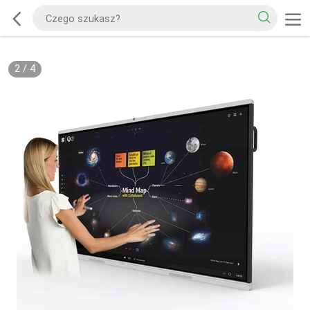
2
/
4