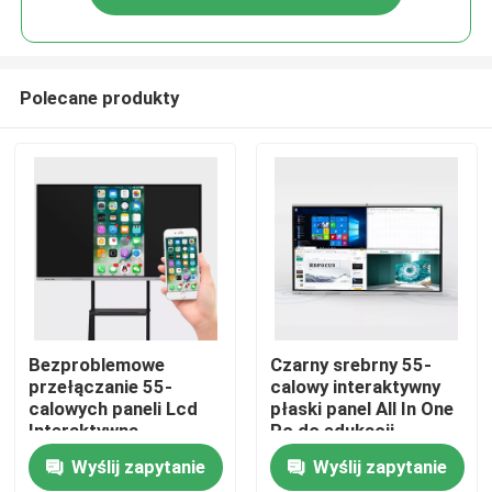
Polecane produkty
Dom
Bezproblemowe
Czarny srebrny 55-
przełączanie 55-
calowy interaktywny
calowych paneli Lcd
płaski panel All In One
Produkty
Interaktywna
Pc do edukacji
inteligentna tablica do
Wyślij zapytanie
Wyślij zapytanie
szkoły
O nas