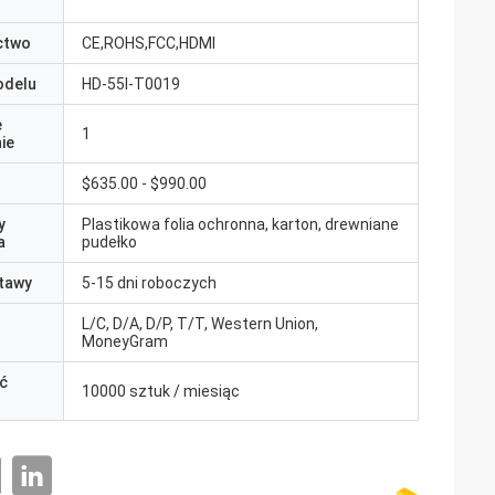
ctwo
CE,ROHS,FCC,HDMI
odelu
HD-55I-T0019
e
1
ie
$635.00 - $990.00
y
Plastikowa folia ochronna, karton, drewniane
a
pudełko
tawy
5-15 dni roboczych
L/C, D/A, D/P, T/T, Western Union,
MoneyGram
ć
10000 sztuk / miesiąc