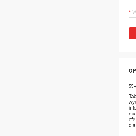
OP
55-
Tab
wyś
inf
mul
efe
dla