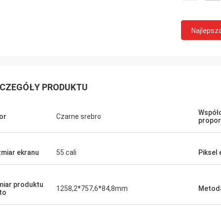
Najlepsz
CZEGÓŁY PRODUKTU
Współc
or
Czarne srebro
propor
miar ekranu
55 cali
Piksel
iar produktu
1258,2*757,6*84,8mm
Metoda
to