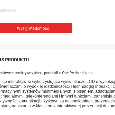
Wyślij Wiadomość
IS PRODUKTU
calowy interaktywny płaski panel All In One Pc do edukacji
lice interaktywne wykorzystujące wyświetlacze LCD o wysokiej 
wietlaczami o wysokiej rozdzielczości i technologią interakcj
ormacyjnymi systemów multimedialnych, z pisaniem, adnotacjam
timedialnymi, telekonferencjami i innymi funkcjami, transmisj
ktywności komunikacji użytkownika na spotkaniach, prezentacja
 biura, nauczania w klasie oraz interaktywnej prezentacji doku