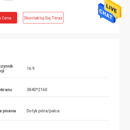
a Cena
Skontaktuj Się Teraz
zynnik
16:9
cji
 ekranu
3840*2160
 pisania
Dotyk pióra/palca