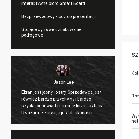
Interaktywne pióro Smart Board
Bezprzewodowy klucz do prezentacji
Stojące cyfrowe oznakowanie
podłogowe
SZ
Kol
wael ha
edawca jest
świetna jakość... świetna obsługa...
Roz
bardzo
świetne wsparcie... zadowolony z
zne pytania.
produktu... czekam na przedmowę do
nała i
dalszej współpracy
Wym
net