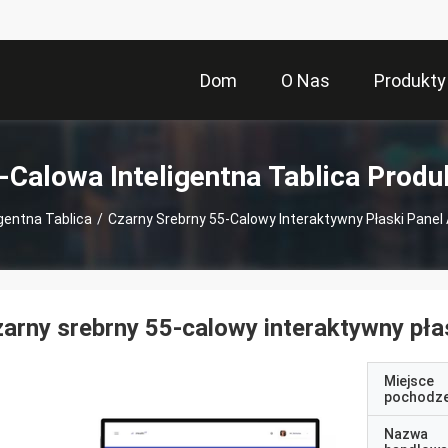
Dom
O Nas
Produkty
-Calowa Inteligentna Tablica Produ
gentna Tablica
/
Czarny Srebrny 55-Calowy Interaktywny Płaski Panel A
arny srebrny 55-calowy interaktywny płas
Miejsce
pochodze
Nazwa