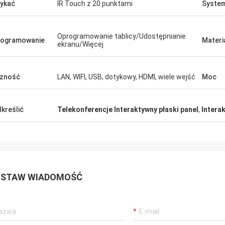
ykać
IR Touch z 20 punktami
System
Oprogramowanie tablicy/Udostępnianie
rogramowanie
Materi
ekranu/Więcej
zność
LAN, WIFI, USB, dotykowy, HDMI, wiele wejść
Moc
kreślić
Telekonferencje Interaktywny płaski panel
,
Intera
STAW WIADOMOŚĆ