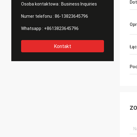
Dot
Osoba kontaktowa :
Business Inquiries
Numer telefonu :
86-13823645796
Op
Whatsapp :
+8613823645796
Kontakt
Łąc
Pod
ZO