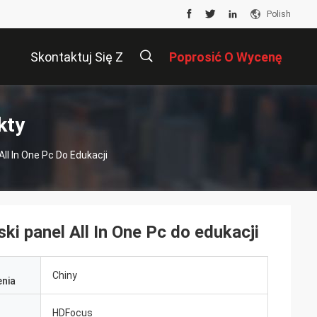
Polish
Skontaktuj Się Z
Poprosić O Wycenę
Nami
描
kty
ll In One Pc Do Edukacji
述
ki panel All In One Pc do edukacji
Chiny
nia
HDFocus