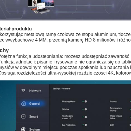
eriał produktu
orzystując metalową ramę czołową ze stopu aluminium, tłocze
eciwwybuchowe 4 MM, przednią kamerę HD 8 milionów i różnoro
chy
Potężna funkcja udostępniania: możesz udostępniać zawartość n
Funkcja adnotacji: pisanie i rysowanie nie ogranicza się do tabl
ysłów w dowolnym miejscu podczas spotkania lub nauczania 
Obsługa rozdzielczości ultra-wysokiej rozdzielczości 4K, kolo