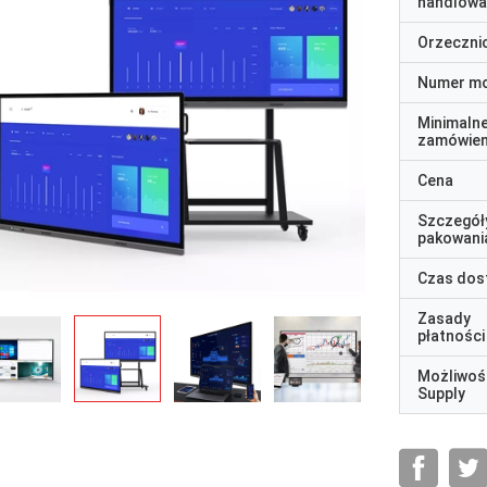
handlowa
Orzeczni
Numer m
Minimaln
zamówien
Cena
Szczegół
pakowani
Czas dos
Zasady
płatności
Możliwoś
Supply