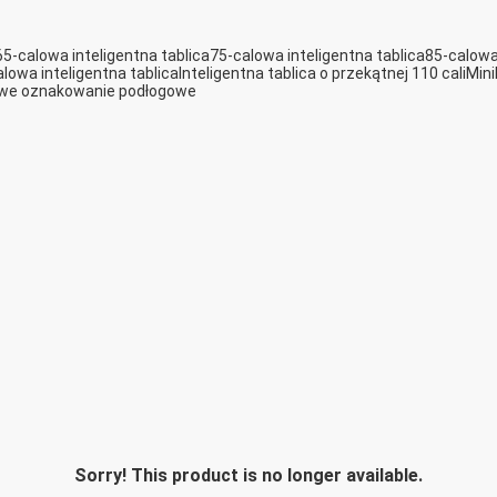
65-calowa inteligentna tablica
75-calowa inteligentna tablica
85-calowa 
lowa inteligentna tablica
Inteligentna tablica o przekątnej 110 cali
Min
owe oznakowanie podłogowe
Sorry! This product is no longer available.