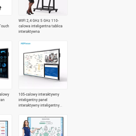
WIFI 2,4 GHz 5 GHz 110-
 Touch
calowa inteligentna tablica
interaktywna
calowy
105-calowy interaktywny
ran
inteligentny panel
interaktywny inteligentny
płaski panel