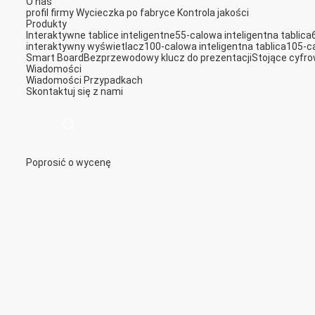
O nas
profil firmy
Wycieczka po fabryce
Kontrola jakości
Produkty
Interaktywne tablice inteligentne
55-calowa inteligentna tablica
interaktywny wyświetlacz
100-calowa inteligentna tablica
105-ca
Smart Board
Bezprzewodowy klucz do prezentacji
Stojące cyfr
Wiadomości
Wiadomości
Przypadkach
Skontaktuj się z nami
Poprosić o wycenę
描
述