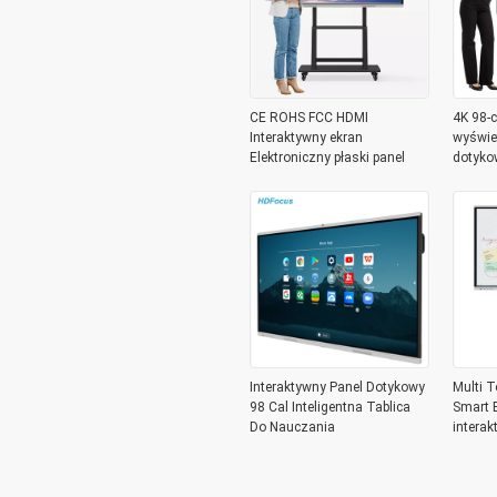
CE ROHS FCC HDMI
4K 98-c
Interaktywny ekran
wyświe
Elektroniczny płaski panel
dotyko
biała ta
Interaktywny Panel Dotykowy
Multi T
98 Cal Inteligentna Tablica
Smart B
Do Nauczania
intera