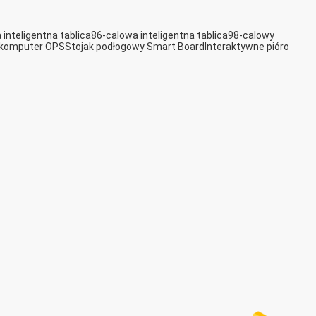
inteligentna tablica
86-calowa inteligentna tablica
98-calowy
ikomputer OPS
Stojak podłogowy Smart Board
Interaktywne pióro