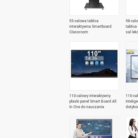
55-calowa tablica
98-cal
interaktywna Smartboard
tablica
Classroom
sal lek
110-calowy interaktywny
110-ca
płaski panel Smart Board All
Intelig
In One do nauczania
dotyko
intera