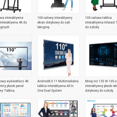
owa interaktywna
100-calowy interaktywny
105-calowa tablica
 interaktywna 4K do
ekran dotykowy do sali
interaktywna Interact
cyjnych
lekcyjnej
do szkoły
lowy wyświetlacz 4K
Android8.0 11 Multimedialna
Mniej niż 135 W 105-
entny płaski panel
tablica interaktywna All In
interaktywny płaski ek
wy Tablica
One Dual System
dotykowy do szkoły
ktywna