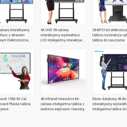
alowy interaktywny
4K UHD 98-calowy
3840*2160 elektronic
tlacz z ekranem
interaktywny wyświetlacz
tablica rozdzielcza cy
wym Elektroniczna
LCD Inteligentny interaktywny
tablica do nauczania
blica
płaski panel
ouch 10bit 86 Cal
4K Infrared Interactive 86-
Ekran dotykowy 4k 86
oard Płaska tablica
calowa inteligentna tablica z
interaktywny wyświetl
ktywna
wieloma wejściami i kamerą
Inteligentna tablica do