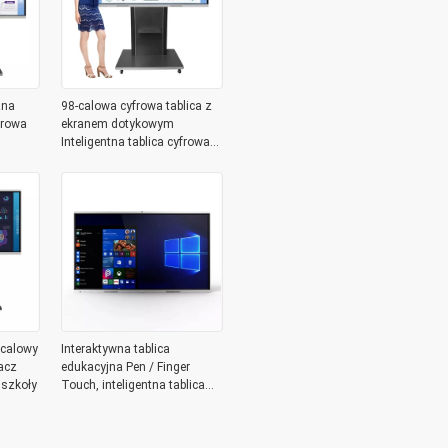
zna
98-calowa cyfrowa tablica z
frowa
ekranem dotykowym
Inteligentna tablica cyfrowa
do wiadomości
-calowy
Interaktywna tablica
acz
edukacyjna Pen / Finger
 szkoły
Touch, inteligentna tablica
300 W 85 cali