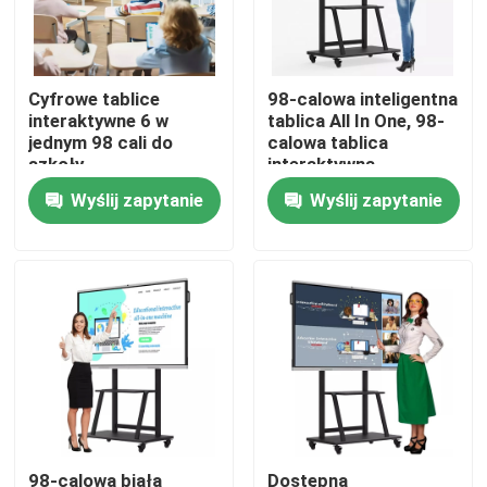
Wycieczka po fabryce
Cyfrowe tablice
98-calowa inteligentna
interaktywne 6 w
tablica All In One, 98-
Kontrola jakości
jednym 98 cali do
calowa tablica
szkoły
interaktywna
Wyślij zapytanie
Wyślij zapytanie
Skontaktuj się z nami
Poprosić o wycenę
Interaktywne tablice inteligentne
55-calowa inteligentna tablica
65-calowa inteligentna tablica
98-calowa biała
Dostępna