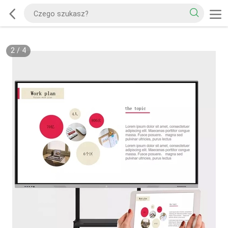
2
/
4